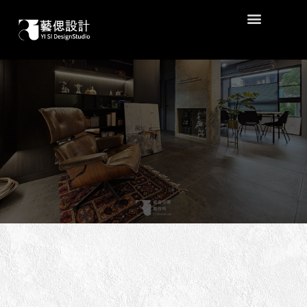
作品分類 |
住宅
跳
干邑莊園住宅
至
主
要
內
容