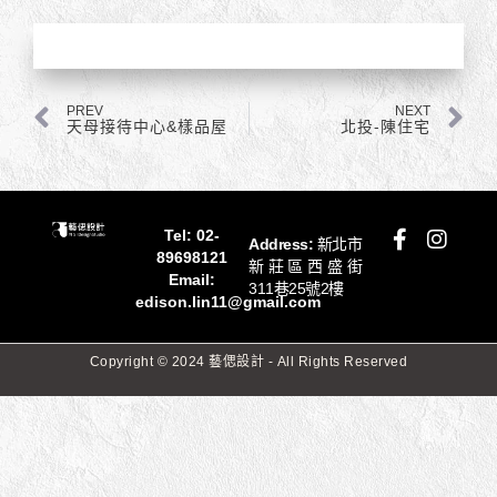
上一頁
下
PREV
NEXT
天母接待中心&樣品屋
北投-陳住宅
F
I
Tel:
02-
Address:
新北市
a
n
89698121
新莊區西盛街
c
s
Email:
311巷25號2樓
e
t
edison.lin11@gmail.com
b
a
o
g
Copyright © 2024 藝偲設計 - All Rights Reserved
o
r
k
a
-
m
f