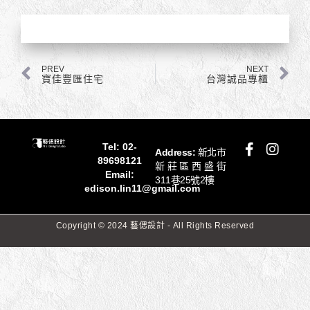
上一頁
下
PREV
NEXT
寶佳豐匯住宅
台灣誠品專櫃
F
I
Tel:
02-
Address:
新北市
a
n
89698121
新莊區西盛街
c
s
Email:
311巷25號2樓
e
t
edison.lin11@gmail.com
b
a
o
g
Copyright © 2024 藝偲設計 - All Rights Reserved
o
r
k
a
-
m
f