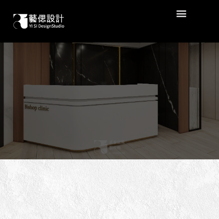
作品分類 |
商業
跳
教主醫學美容診所
至
主
要
內
容